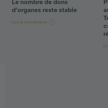
Le nombre de dons
P
d’organes reste stable
a
T
Lire la contribution
c
r
Li