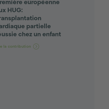
remière européenne
ux HUG:
ransplantation
ardiaque partielle
éussie chez un enfant
re la contribution