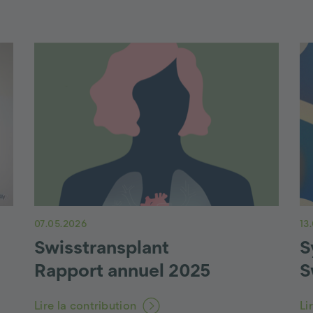
07.05.2026
13
Swisstransplant
S
Rapport annuel 2025
S
Lire la contribution
Li